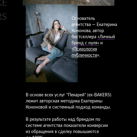
KE
RS
Основатель
агентства — Екатерина
Кононова, автор
бестселлера
«Личный
бренд с нуля»
и
«
Психология
публичности
».
В основе всех услуг "Пекарей" (ex-BAKERS)
лежит авторская методика Екатерины
Кононовой и системный подход команды.
В результате работы над брендом по
системе агентства показатели конверсии
из обращения в сделку повышаются