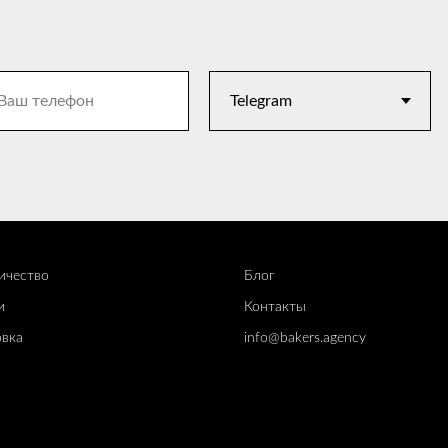
ичество
Блог
и
Контакты
вк
а
info@bakers.agency