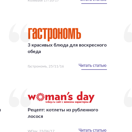
RuseBase 17/10/17
3 красивых блюда для воскресного
обеда
Читать статью
Гастрономъ, 25/11/16
ы
Рецепт: котлеты из рубленного
лосося
Читать статью
WDay, 23/06/17