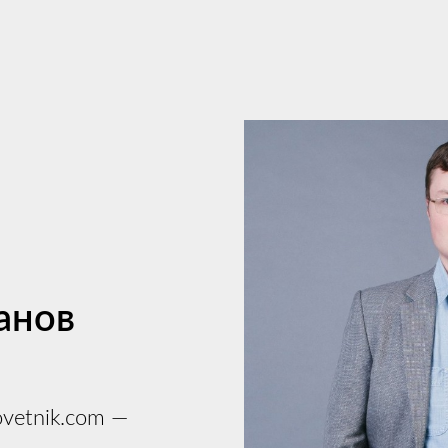
анов
vetnik.com —