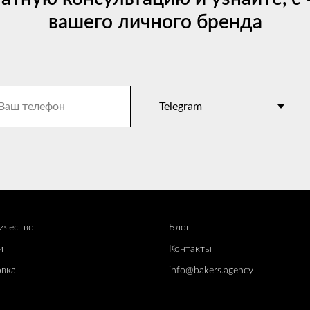
вашего личного бренда
ичество
Блог
и
Контакты
вк
а
info@bakers.agency