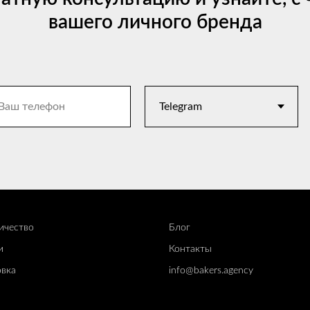
вашего личного бренда
ичество
Блог
и
Контакты
вк
а
info@bakers.agency