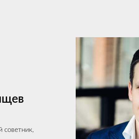
ищев
 советник,